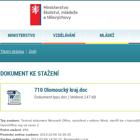
MINISTERSTVO
VZDĚLÁVÁNÍ
MLÁDEŽ
Titulní stránka
|
Zpět
DOKUMENT KE STAŽENÍ
710 Olomoucký kraj.doc
Dokument typu doc | Velikost 147 kB
Typ souboru:
Textový dokument Microsoft Office, vytvořený v editoru Word, otevřít lze v kancelářs
OpenOffice.org od verze 2.
Počet stažení:
656
Poslední změna souboru:
2013-10-09 19:36:35
Soubor publikován:
2012-02-06 14:50:10, Brumovská Lucie