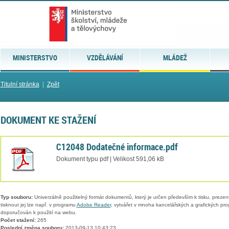
MINISTERSTVO
VZDĚLÁVÁNÍ
MLÁDEŽ
Titulní stránka
|
Zpět
DOKUMENT KE STAŽENÍ
C12048 Dodatečné informace.pdf
Dokument typu pdf | Velikost 591,06 kB
Typ souboru:
Univerzálně použitelný formát dokumentů, který je určen především k tisku, prezen
tisknout jej lze např. v programu
Adobe Reader
, vytvářet v mnoha kancelářských a grafických pr
doporučován k použití na webu.
Počet stažení:
265
Poslední změna souboru:
2013-09-13 10:43:23