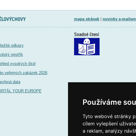
TĚLOVÝCHOVY
mapa stránek
|
novinky e-mailem
Snadné čtení
ležité odkazy
olský rejstřík
ehled vysokých škol
án veřejných zakázek 2026
evřená data
ORTÁL YOUR EUROPE
Používáme sou
Tyto webové stránky po
cílem vylepšení uživat
a reklam, analýzy návš