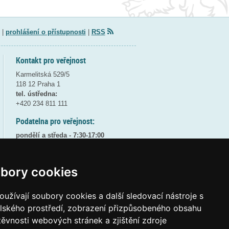
|
prohlášení o přístupnosti
|
RSS
Kontakt pro veřejnost
Karmelitská 529/5
118 12 Praha 1
tel. ústředna:
+420 234 811 111
Podatelna pro veřejnost:
pondělí a středa - 7:30-17:00
úterý a čtvrtek - 7:30-15:30
pátek - 7:30-14:00
bory cookies
8:30 - 9:30 - bezpečnostní přestávka
(více informací
ZDE
)
užívají soubory cookies a další sledovací nástroje s
Elektronická podatelna:
elského prostředí, zobrazení přizpůsobeného obsahu
posta@msmt
gov
cz
těvnosti webových stránek a zjištění zdroje