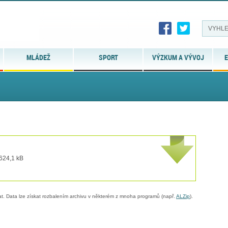
MLÁDEŽ
SPORT
VÝZKUM A VÝVOJ
E
 624,1 kB
. Data lze získat rozbalením archivu v některém z mnoha programů (např.
ALZip
).