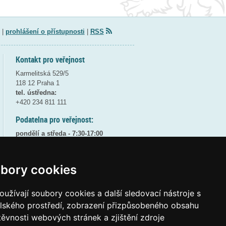
|
prohlášení o přístupnosti
|
RSS
Kontakt pro veřejnost
Karmelitská 529/5
118 12 Praha 1
tel. ústředna:
+420 234 811 111
Podatelna pro veřejnost:
pondělí a středa - 7:30-17:00
úterý a čtvrtek - 7:30-15:30
pátek - 7:30-14:00
bory cookies
8:30 - 9:30 - bezpečnostní přestávka
(více informací
ZDE
)
užívají soubory cookies a další sledovací nástroje s
Elektronická podatelna:
elského prostředí, zobrazení přizpůsobeného obsahu
posta@msmt
gov
cz
těvnosti webových stránek a zjištění zdroje