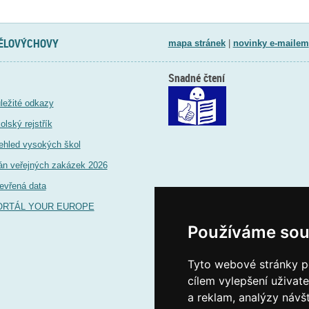
TĚLOVÝCHOVY
mapa stránek
|
novinky e-mailem
Snadné čtení
ležité odkazy
olský rejstřík
ehled vysokých škol
án veřejných zakázek 2026
evřená data
ORTÁL YOUR EUROPE
Používáme sou
Tyto webové stránky po
cílem vylepšení uživat
a reklam, analýzy návš