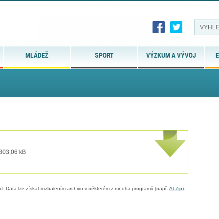
MLÁDEŽ
SPORT
VÝZKUM A VÝVOJ
E
 803,06 kB
. Data lze získat rozbalením archivu v některém z mnoha programů (např.
ALZip
).