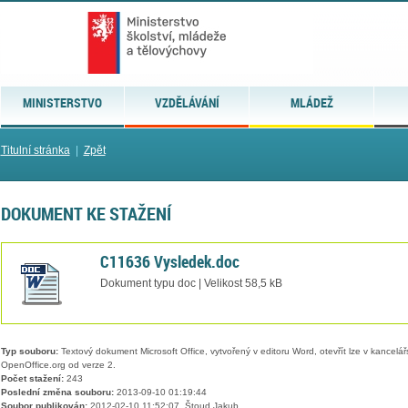
MINISTERSTVO
VZDĚLÁVÁNÍ
MLÁDEŽ
Titulní stránka
|
Zpět
DOKUMENT KE STAŽENÍ
C11636 Vysledek.doc
Dokument typu doc | Velikost 58,5 kB
Typ souboru:
Textový dokument Microsoft Office, vytvořený v editoru Word, otevřít lze v kancelářs
OpenOffice.org od verze 2.
Počet stažení:
243
Poslední změna souboru:
2013-09-10 01:19:44
Soubor publikován:
2012-02-10 11:52:07, Štoud Jakub