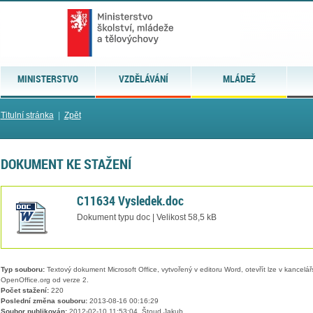
MINISTERSTVO
VZDĚLÁVÁNÍ
MLÁDEŽ
Titulní stránka
|
Zpět
DOKUMENT KE STAŽENÍ
C11634 Vysledek.doc
Dokument typu doc | Velikost 58,5 kB
Typ souboru:
Textový dokument Microsoft Office, vytvořený v editoru Word, otevřít lze v kancelářs
OpenOffice.org od verze 2.
Počet stažení:
220
Poslední změna souboru:
2013-08-16 00:16:29
Soubor publikován:
2012-02-10 11:53:04, Štoud Jakub