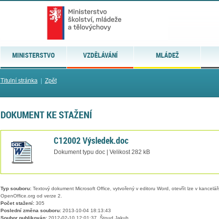
MINISTERSTVO
VZDĚLÁVÁNÍ
MLÁDEŽ
Titulní stránka
|
Zpět
DOKUMENT KE STAŽENÍ
C12002 Výsledek.doc
Dokument typu doc | Velikost 282 kB
Typ souboru:
Textový dokument Microsoft Office, vytvořený v editoru Word, otevřít lze v kancelářs
OpenOffice.org od verze 2.
Počet stažení:
305
Poslední změna souboru:
2013-10-04 18:13:43
Soubor publikován:
2012-02-10 12:01:37, Štoud Jakub