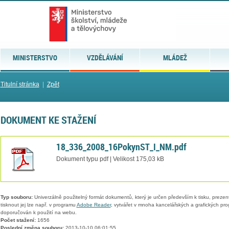
MINISTERSTVO
VZDĚLÁVÁNÍ
MLÁDEŽ
Titulní stránka
|
Zpět
DOKUMENT KE STAŽENÍ
18_336_2008_16PokynST_I_NM.pdf
Dokument typu pdf | Velikost 175,03 kB
Typ souboru:
Univerzálně použitelný formát dokumentů, který je určen především k tisku, prezen
tisknout jej lze např. v programu
Adobe Reader
, vytvářet v mnoha kancelářských a grafických pr
doporučován k použití na webu.
Počet stažení:
1656
Poslední změna souboru:
2013-10-10 06:01:55