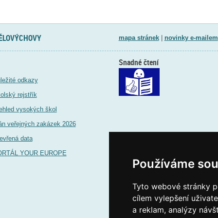
TĚLOVÝCHOVY
mapa stránek
|
novinky e-mailem
Snadné čtení
ležité odkazy
olský rejstřík
ehled vysokých škol
án veřejných zakázek 2026
evřená data
ORTÁL YOUR EUROPE
Používáme sou
Tyto webové stránky po
cílem vylepšení uživat
a reklam, analýzy návš