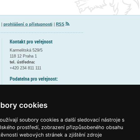
|
prohlášení o přístupnosti
|
RSS
Kontakt pro veřejnost
Karmelitská 529/5
118 12 Praha 1
tel. ústředna:
+420 234 811 111
Podatelna pro veřejnost:
pondělí a středa - 7:30-17:00
úterý a čtvrtek - 7:30-15:30
pátek - 7:30-14:00
bory cookies
8:30 - 9:30 - bezpečnostní přestávka
(více informací
ZDE
)
užívají soubory cookies a další sledovací nástroje s
elského prostředí, zobrazení přizpůsobeného obsahu
Elektronická podatelna:
těvnosti webových stránek a zjištění zdroje
posta@msmt
gov
cz