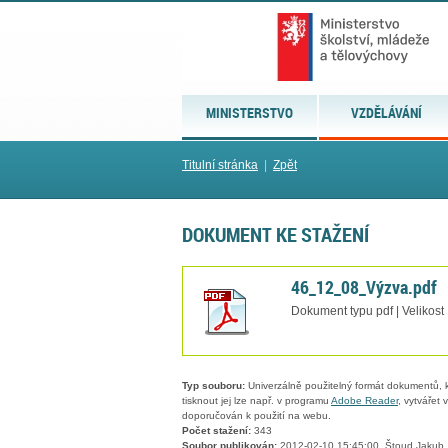
MINISTERSTVO
VZDĚLÁVÁNÍ
Titulní stránka
|
Zpět
DOKUMENT KE STAŽENÍ
46_12_08_Výzva.pdf
Dokument typu pdf | Velikost
Typ souboru:
Univerzálně použitelný formát dokumentů, kt
tisknout jej lze např. v programu
Adobe Reader
, vytvářet
doporučován k použití na webu.
Počet stažení:
343
Soubor publikován:
2012-02-10 15:45:00, Štoud Jakub