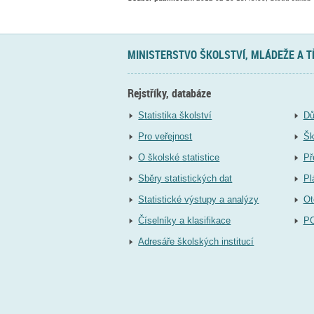
MINISTERSTVO ŠKOLSTVÍ, MLÁDEŽE A 
Rejstříky, databáze
Statistika školství
Dů
Pro veřejnost
Šk
O školské statistice
Př
Sběry statistických dat
Pl
Statistické výstupy a analýzy
Ot
Číselníky a klasifikace
P
Adresáře školských institucí