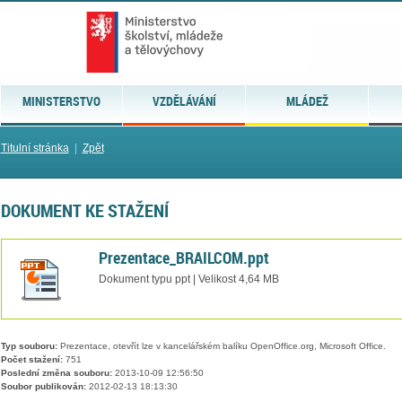
MINISTERSTVO
VZDĚLÁVÁNÍ
MLÁDEŽ
Titulní stránka
|
Zpět
DOKUMENT KE STAŽENÍ
Prezentace_BRAILCOM.ppt
Dokument typu ppt | Velikost 4,64 MB
Typ souboru:
Prezentace, otevřít lze v kancelářském balíku OpenOffice.org, Microsoft Office.
Počet stažení:
751
Poslední změna souboru:
2013-10-09 12:56:50
Soubor publikován:
2012-02-13 18:13:30