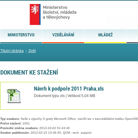
MINISTERSTVO
VZDĚLÁVÁNÍ
MLÁDEŽ
Titulní stránka
|
Zpět
DOKUMENT KE STAŽENÍ
Návrh k podpoře 2011 Praha.xls
Dokument typu xls | Velikost 5,04 MB
Typ souboru:
Sešit s výpočty či grafy Microsoft Office, otevřít lze v kancelářském balíku OpenOffic
Počet stažení:
1001
Poslední změna souboru:
2013-10-02 01:43:40
Soubor publikován:
2012-02-15 13:36:35, QCM - tech. support