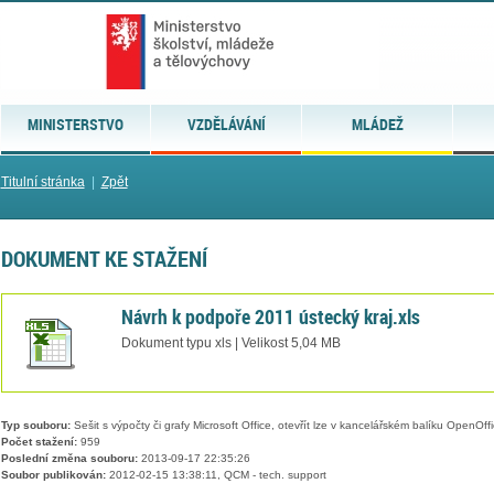
MINISTERSTVO
VZDĚLÁVÁNÍ
MLÁDEŽ
Titulní stránka
|
Zpět
DOKUMENT KE STAŽENÍ
Návrh k podpoře 2011 ústecký kraj.xls
Dokument typu xls | Velikost 5,04 MB
Typ souboru:
Sešit s výpočty či grafy Microsoft Office, otevřít lze v kancelářském balíku OpenOffic
Počet stažení:
959
Poslední změna souboru:
2013-09-17 22:35:26
Soubor publikován:
2012-02-15 13:38:11, QCM - tech. support