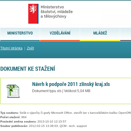
MINISTERSTVO
VZDĚLÁVÁNÍ
MLÁDEŽ
Titulní stránka
|
Zpět
DOKUMENT KE STAŽENÍ
Návrh k podpoře 2011 zlínský kraj.xls
Dokument typu xls | Velikost 5,04 MB
Typ souboru:
Sešit s výpočty či grafy Microsoft Office, otevřít lze v kancelářském balíku OpenOffic
Počet stažení:
964
Poslední změna souboru:
2013-10-10 12:15:57
Soubor publikován:
2012-02-15 13:38:03, QCM - tech. support