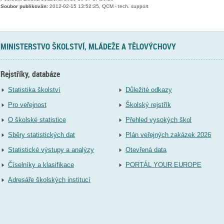
Soubor publikován:
2012-02-15 13:52:35, QCM - tech. support
MINISTERSTVO ŠKOLSTVÍ, MLÁDEŽE A TĚLOVÝCHOVY
Rejstříky, databáze
Statistika školství
Důležité odkazy
Pro veřejnost
Školský rejstřík
O školské statistice
Přehled vysokých škol
Sběry statistických dat
Plán veřejných zakázek 2026
Statistické výstupy a analýzy
Otevřená data
Číselníky a klasifikace
PORTÁL YOUR EUROPE
Adresáře školských institucí