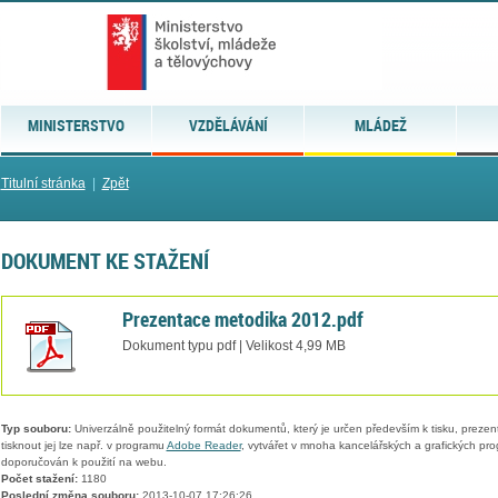
MINISTERSTVO
VZDĚLÁVÁNÍ
MLÁDEŽ
Titulní stránka
|
Zpět
DOKUMENT KE STAŽENÍ
Prezentace metodika 2012.pdf
Dokument typu pdf | Velikost 4,99 MB
Typ souboru:
Univerzálně použitelný formát dokumentů, který je určen především k tisku, prezen
tisknout jej lze např. v programu
Adobe Reader
, vytvářet v mnoha kancelářských a grafických pr
doporučován k použití na webu.
Počet stažení:
1180
Poslední změna souboru:
2013-10-07 17:26:26