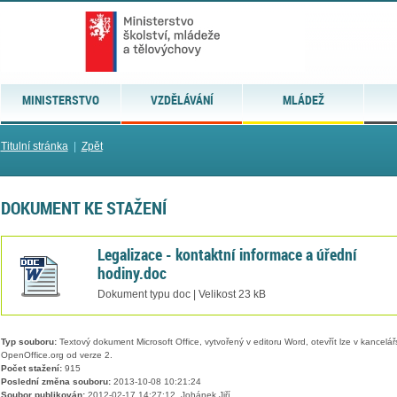
MINISTERSTVO
VZDĚLÁVÁNÍ
MLÁDEŽ
Titulní stránka
|
Zpět
DOKUMENT KE STAŽENÍ
Legalizace - kontaktní informace a úřední
hodiny.doc
Dokument typu doc | Velikost 23 kB
Typ souboru:
Textový dokument Microsoft Office, vytvořený v editoru Word, otevřít lze v kancelářs
OpenOffice.org od verze 2.
Počet stažení:
915
Poslední změna souboru:
2013-10-08 10:21:24
Soubor publikován:
2012-02-17 14:27:12, Johánek Jiří