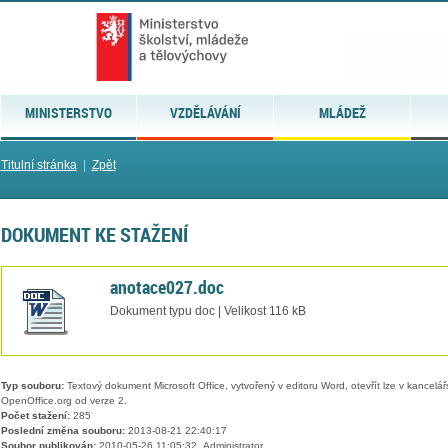
MINISTERSTVO
VZDĚLÁVÁNÍ
MLÁDEŽ
Titulní stránka
|
Zpět
DOKUMENT KE STAŽENÍ
anotace027.doc
Dokument typu doc | Velikost 116 kB
Typ souboru:
Textový dokument Microsoft Office, vytvořený v editoru Word, otevřít lze v kancelářs
OpenOffice.org od verze 2.
Počet stažení:
285
Poslední změna souboru:
2013-08-21 22:40:17
Soubor publikován:
2010-05-26 11:05:32, Administrator