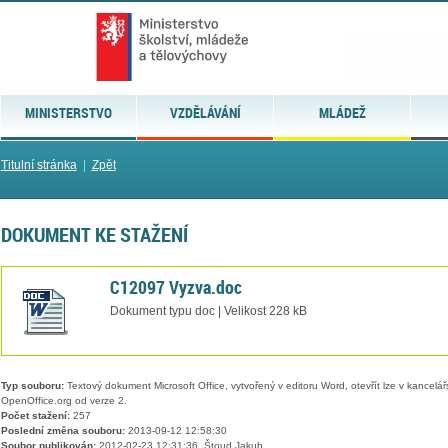
MINISTERSTVO
VZDĚLÁVÁNÍ
MLÁDEŽ
Titulní stránka
|
Zpět
DOKUMENT KE STAŽENÍ
C12097 Vyzva.doc
Dokument typu doc | Velikost 228 kB
Typ souboru:
Textový dokument Microsoft Office, vytvořený v editoru Word, otevřít lze v kancelářs
OpenOffice.org od verze 2.
Počet stažení:
257
Poslední změna souboru:
2013-09-12 12:58:30
Soubor publikován:
2012-02-23 12:31:36, Štoud Jakub