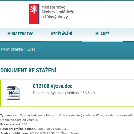
MINISTERSTVO
VZDĚLÁVÁNÍ
MLÁDEŽ
Titulní stránka
|
Zpět
DOKUMENT KE STAŽENÍ
C12106 Výzva.doc
Dokument typu doc | Velikost 258,5 kB
Typ souboru:
Textový dokument Microsoft Office, vytvořený v editoru Word, otevřít lze v kancelářs
OpenOffice.org od verze 2.
Počet stažení:
350
Poslední změna souboru:
2013-10-01 03:20:31
Soubor publikován:
2012-02-28 12:30:55, Štoud Jakub