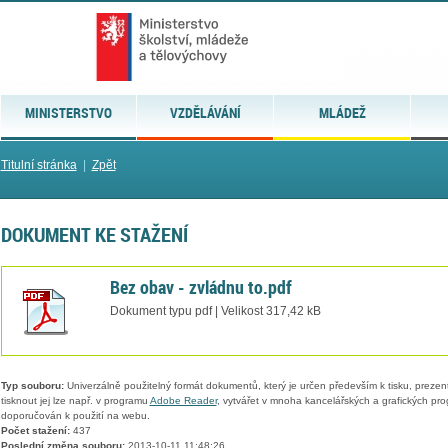
MINISTERSTVO
VZDĚLÁVÁNÍ
MLÁDEŽ
Titulní stránka
|
Zpět
DOKUMENT KE STAŽENÍ
Bez obav - zvládnu to.pdf
Dokument typu pdf | Velikost 317,42 kB
Typ souboru:
Univerzálně použitelný formát dokumentů, který je určen především k tisku, prezen
tisknout jej lze např. v programu
Adobe Reader
, vytvářet v mnoha kancelářských a grafických pr
doporučován k použití na webu.
Počet stažení:
437
Poslední změna souboru:
2013-10-11 11:48:26