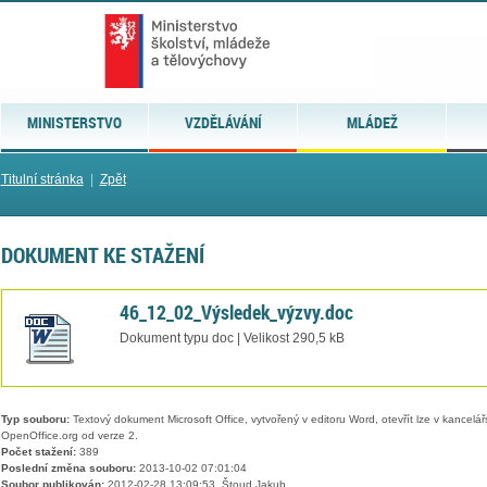
MINISTERSTVO
VZDĚLÁVÁNÍ
MLÁDEŽ
Titulní stránka
|
Zpět
DOKUMENT KE STAŽENÍ
46_12_02_Výsledek_výzvy.doc
Dokument typu doc | Velikost 290,5 kB
Typ souboru:
Textový dokument Microsoft Office, vytvořený v editoru Word, otevřít lze v kancelářs
OpenOffice.org od verze 2.
Počet stažení:
389
Poslední změna souboru:
2013-10-02 07:01:04
Soubor publikován:
2012-02-28 13:09:53, Štoud Jakub