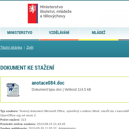
MINISTERSTVO
VZDĚLÁVÁNÍ
MLÁDEŽ
Titulní stránka
|
Zpět
DOKUMENT KE STAŽENÍ
anotace084.doc
Dokument typu doc | Velikost 114,5 kB
Typ souboru:
Textový dokument Microsoft Office, vytvořený v editoru Word, otevřít lze v kancelářs
OpenOffice.org od verze 2.
Počet stažení:
313
Poslední změna souboru:
2013-08-15 21:43:45
Soubor publikován:
2010-05-26 11:05:32, Administrator