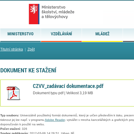
MINISTERSTVO
VZDĚLÁVÁNÍ
MLÁDEŽ
Titulní stránka
|
Zpět
DOKUMENT KE STAŽENÍ
CZVV_zadávací dokumentace.pdf
Dokument typu pdf | Velikost 3,19 MB
Typ souboru:
Univerzálně použitelný formát dokumentů, který je určen především k tisku, prezen
tisknout jej lze např. v programu
Adobe Reader
, vytvářet v mnoha kancelářských a grafických pr
doporučován k použití na webu.
Počet stažení:
326
Soubor publikován:
2012-03-06 14:26:51, Urban Jiří