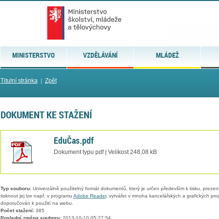
MINISTERSTVO
VZDĚLÁVÁNÍ
MLÁDEŽ
Titulní stránka
|
Zpět
DOKUMENT KE STAŽENÍ
EduČas.pdf
Dokument typu pdf | Velikost 248,08 kB
Typ souboru:
Univerzálně použitelný formát dokumentů, který je určen především k tisku, prezen
tisknout jej lze např. v programu
Adobe Reader
, vytvářet v mnoha kancelářských a grafických pr
doporučován k použití na webu.
Počet stažení:
385
Poslední změna souboru:
2013-10-10 05:27:54