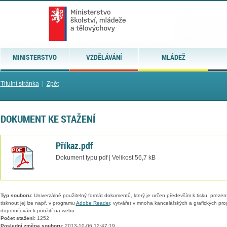
MINISTERSTVO
VZDĚLÁVÁNÍ
MLÁDEŽ
Titulní stránka
|
Zpět
DOKUMENT KE STAŽENÍ
Příkaz.pdf
Dokument typu pdf | Velikost 56,7 kB
Typ souboru:
Univerzálně použitelný formát dokumentů, který je určen především k tisku, prezen
tisknout jej lze např. v programu
Adobe Reader
, vytvářet v mnoha kancelářských a grafických pr
doporučován k použití na webu.
Počet stažení:
1252
Poslední změna souboru:
2013-10-06 12:47:19