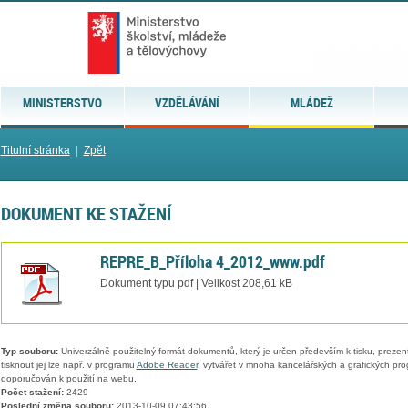
MINISTERSTVO
VZDĚLÁVÁNÍ
MLÁDEŽ
Titulní stránka
|
Zpět
DOKUMENT KE STAŽENÍ
REPRE_B_Příloha 4_2012_www.pdf
Dokument typu pdf | Velikost 208,61 kB
Typ souboru:
Univerzálně použitelný formát dokumentů, který je určen především k tisku, prezen
tisknout jej lze např. v programu
Adobe Reader
, vytvářet v mnoha kancelářských a grafických pr
doporučován k použití na webu.
Počet stažení:
2429
Poslední změna souboru:
2013-10-09 07:43:56