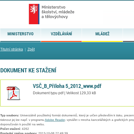
MINISTERSTVO
VZDĚLÁVÁNÍ
MLÁDEŽ
Titulní stránka
|
Zpět
DOKUMENT KE STAŽENÍ
VSČ_B_Příloha 5_2012_www.pdf
Dokument typu pdf | Velikost 129,33 kB
Typ souboru:
Univerzálně použitelný formát dokumentů, který je určen především k tisku, prezen
tisknout jej lze např. v programu
Adobe Reader
, vytvářet v mnoha kancelářských a grafických pr
doporučován k použití na webu.
Počet stažení:
4262
Poslední změna souboru:
2013-10-08 22:49:39