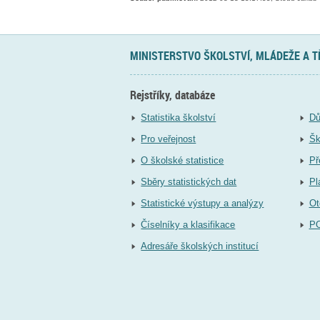
MINISTERSTVO ŠKOLSTVÍ, MLÁDEŽE A 
Rejstříky, databáze
Statistika školství
Dů
Pro veřejnost
Šk
O školské statistice
Př
Sběry statistických dat
Pl
Statistické výstupy a analýzy
Ot
Číselníky a klasifikace
P
Adresáře školských institucí