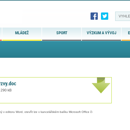
MLÁDEŽ
SPORT
VÝZKUM A VÝVOJ
E
ýzvy.doc
t 290 kB
 v editoru Word, otevřít lze v kancelářském balíku Microsoft Office či