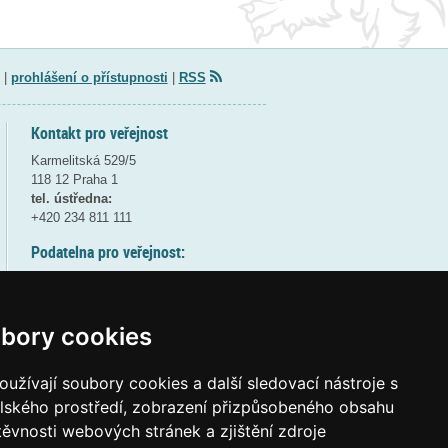
|
prohlášení o přístupnosti
|
RSS
Kontakt pro veřejnost
Karmelitská 529/5
118 12 Praha 1
tel. ústředna:
+420 234 811 111
Podatelna pro veřejnost:
pondělí a středa - 7:30-17:00
úterý a čtvrtek - 7:30-15:30
pátek - 7:30-14:00
bory cookies
8:30 - 9:30 - bezpečnostní přestávka
(více informací
ZDE
)
užívají soubory cookies a další sledovací nástroje s
elského prostředí, zobrazení přizpůsobeného obsahu
Elektronická podatelna:
těvnosti webových stránek a zjištění zdroje
posta@msmt
gov
cz