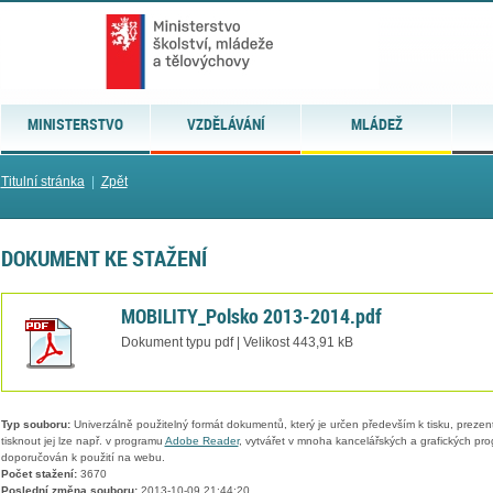
MINISTERSTVO
VZDĚLÁVÁNÍ
MLÁDEŽ
Titulní stránka
|
Zpět
DOKUMENT KE STAŽENÍ
MOBILITY_Polsko 2013-2014.pdf
Dokument typu pdf | Velikost 443,91 kB
Typ souboru:
Univerzálně použitelný formát dokumentů, který je určen především k tisku, prezen
tisknout jej lze např. v programu
Adobe Reader
, vytvářet v mnoha kancelářských a grafických pr
doporučován k použití na webu.
Počet stažení:
3670
Poslední změna souboru:
2013-10-09 21:44:20