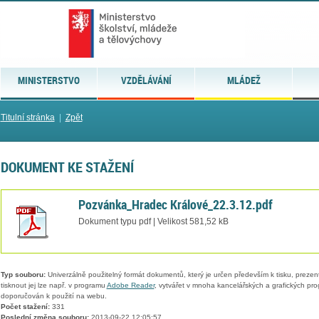
MINISTERSTVO
VZDĚLÁVÁNÍ
MLÁDEŽ
Titulní stránka
|
Zpět
DOKUMENT KE STAŽENÍ
Pozvánka_Hradec Králové_22.3.12.pdf
Dokument typu pdf | Velikost 581,52 kB
Typ souboru:
Univerzálně použitelný formát dokumentů, který je určen především k tisku, prezen
tisknout jej lze např. v programu
Adobe Reader
, vytvářet v mnoha kancelářských a grafických pr
doporučován k použití na webu.
Počet stažení:
331
Poslední změna souboru:
2013-09-22 12:05:57