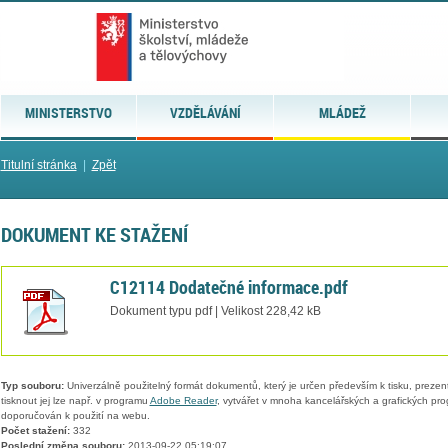
MINISTERSTVO
VZDĚLÁVÁNÍ
MLÁDEŽ
Titulní stránka
|
Zpět
DOKUMENT KE STAŽENÍ
C12114 Dodatečné informace.pdf
Dokument typu pdf | Velikost 228,42 kB
Typ souboru:
Univerzálně použitelný formát dokumentů, který je určen především k tisku, prezen
tisknout jej lze např. v programu
Adobe Reader
, vytvářet v mnoha kancelářských a grafických pr
doporučován k použití na webu.
Počet stažení:
332
Poslední změna souboru:
2013-09-22 05:19:07