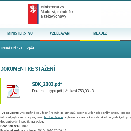
MINISTERSTVO
VZDĚLÁVÁNÍ
MLÁDEŽ
Titulní stránka
|
Zpět
DOKUMENT KE STAŽENÍ
SDK_2003.pdf
Dokument typu pdf | Velikost 753,03 kB
Typ souboru:
Univerzálně použitelný formát dokumentů, který je určen především k tisku, prezen
tisknout jej lze např. v programu
Adobe Reader
, vytvářet v mnoha kancelářských a grafických pr
doporučován k použití na webu.
Počet stažení:
1843
Poslední změna souboru:
2013-10-10 20:50:47