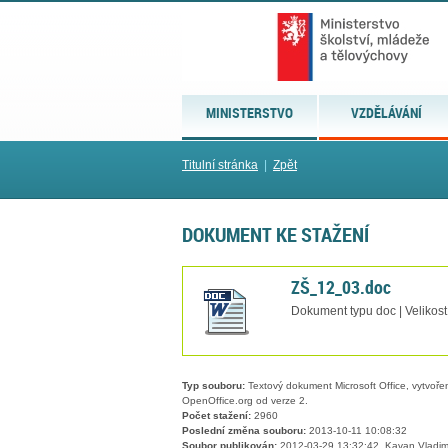
MINISTERSTVO
VZDĚLÁVÁNÍ
Titulní stránka
|
Zpět
DOKUMENT KE STAŽENÍ
ZŠ_12_03.doc
Dokument typu doc | Velikos
Typ souboru:
Textový dokument Microsoft Office, vytvořený
OpenOffice.org od verze 2.
Počet stažení:
2960
Poslední změna souboru:
2013-10-11 10:08:32
Soubor publikován:
2012-03-29 13:32:42, Kavan Vladim