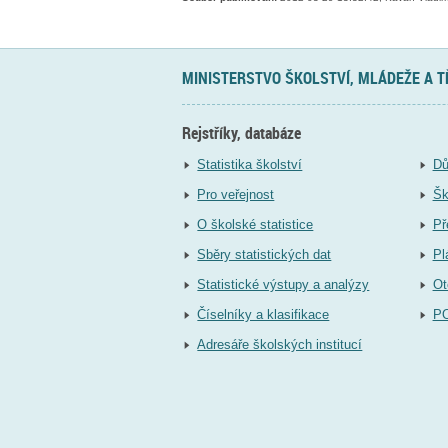
MINISTERSTVO ŠKOLSTVÍ, MLÁDEŽE A 
Rejstříky, databáze
Statistika školství
Dů
Pro veřejnost
Šk
O školské statistice
Př
Sběry statistických dat
Pl
Statistické výstupy a analýzy
Ot
Číselníky a klasifikace
P
Adresáře školských institucí