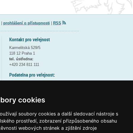
|
prohlášení o přístupnosti
|
RSS
Kontakt pro veřejnost
Karmelitská 529/5
118 12 Praha 1
tel. ústředna:
+420 234 811 111
Podatelna pro veřejnost:
pondělí a středa - 7:30-17:00
úterý a čtvrtek - 7:30-15:30
pátek - 7:30-14:00
bory cookies
8:30 - 9:30 - bezpečnostní přestávka
(více informací
ZDE
)
užívají soubory cookies a další sledovací nástroje s
elského prostředí, zobrazení přizpůsobeného obsahu
Elektronická podatelna:
těvnosti webových stránek a zjištění zdroje
posta@msmt
gov
cz