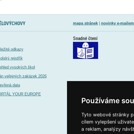
TĚLOVÝCHOVY
mapa stránek
|
novinky e-mailem
Snadné čtení
ležité odkazy
olský rejstřík
ehled vysokých škol
án veřejných zakázek 2026
evřená data
ORTÁL YOUR EUROPE
Používáme sou
Tyto webové stránky po
cílem vylepšení uživat
a reklam, analýzy návš