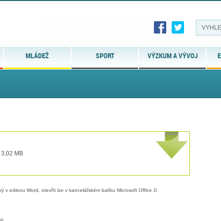
MLÁDEŽ
SPORT
VÝZKUM A VÝVOJ
E
t 3,02 MB
 v editoru Word, otevřít lze v kancelářském balíku Microsoft Office či
ír