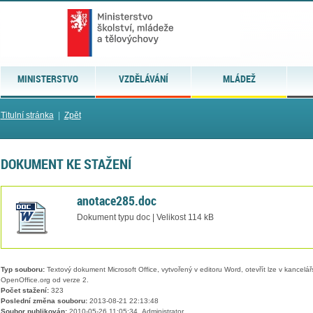
MINISTERSTVO
VZDĚLÁVÁNÍ
MLÁDEŽ
Titulní stránka
|
Zpět
DOKUMENT KE STAŽENÍ
anotace285.doc
Dokument typu doc | Velikost 114 kB
Typ souboru:
Textový dokument Microsoft Office, vytvořený v editoru Word, otevřít lze v kancelářs
OpenOffice.org od verze 2.
Počet stažení:
323
Poslední změna souboru:
2013-08-21 22:13:48
Soubor publikován:
2010-05-26 11:05:34, Administrator