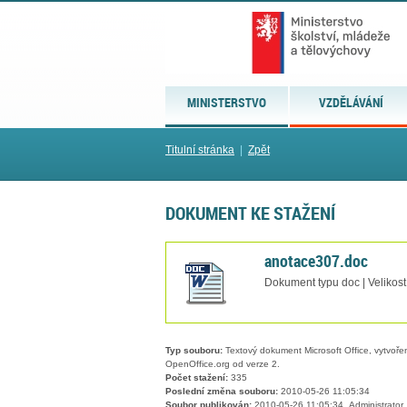
MINISTERSTVO
VZDĚLÁVÁNÍ
Titulní stránka
|
Zpět
DOKUMENT KE STAŽENÍ
anotace307.doc
Dokument typu doc | Velikost
Typ souboru:
Textový dokument Microsoft Office, vytvořený
OpenOffice.org od verze 2.
Počet stažení:
335
Poslední změna souboru:
2010-05-26 11:05:34
Soubor publikován:
2010-05-26 11:05:34, Administrator