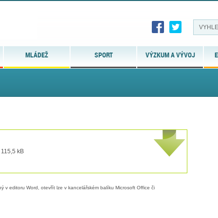
MLÁDEŽ
SPORT
VÝZKUM A VÝVOJ
E
 115,5 kB
 v editoru Word, otevřít lze v kancelářském balíku Microsoft Office či