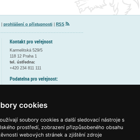
|
prohlášení o přístupnosti
|
RSS
Kontakt pro veřejnost
Karmelitská 529/5
118 12 Praha 1
tel. ústředna:
+420 234 811 111
Podatelna pro veřejnost:
pondělí a středa - 7:30-17:00
úterý a čtvrtek - 7:30-15:30
pátek - 7:30-14:00
bory cookies
8:30 - 9:30 - bezpečnostní přestávka
(více informací
ZDE
)
užívají soubory cookies a další sledovací nástroje s
elského prostředí, zobrazení přizpůsobeného obsahu
Elektronická podatelna:
těvnosti webových stránek a zjištění zdroje
posta@msmt
gov
cz