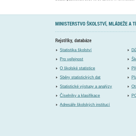
MINISTERSTVO ŠKOLSTVÍ, MLÁDEŽE A 
Rejstříky, databáze
Statistika školství
Dů
Pro veřejnost
Šk
O školské statistice
Př
Sběry statistických dat
Pl
Statistické výstupy a analýzy
Ot
Číselníky a klasifikace
P
Adresáře školských institucí