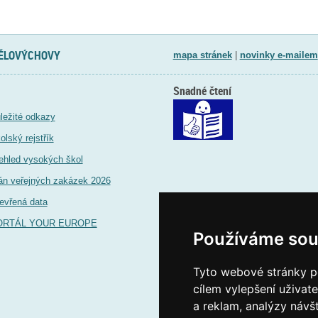
TĚLOVÝCHOVY
mapa stránek
|
novinky e-mailem
Snadné čtení
ležité odkazy
olský rejstřík
ehled vysokých škol
án veřejných zakázek 2026
evřená data
ORTÁL YOUR EUROPE
Používáme sou
Tyto webové stránky po
cílem vylepšení uživat
a reklam, analýzy návš