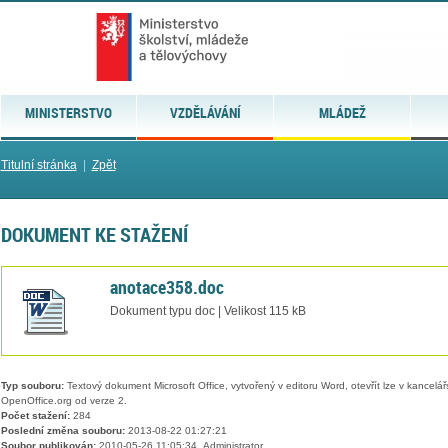
MINISTERSTVO
VZDĚLÁVÁNÍ
MLÁDEŽ
Titulní stránka
|
Zpět
DOKUMENT KE STAŽENÍ
anotace358.doc
Dokument typu doc | Velikost 115 kB
Typ souboru:
Textový dokument Microsoft Office, vytvořený v editoru Word, otevřít lze v kancelářs
OpenOffice.org od verze 2.
Počet stažení:
284
Poslední změna souboru:
2013-08-22 01:27:21
Soubor publikován:
2010-05-26 11:05:34, Administrator