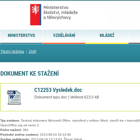
MINISTERSTVO
VZDĚLÁVÁNÍ
MLÁDEŽ
Titulní stránka
|
Zpět
DOKUMENT KE STAŽENÍ
C12253 Vysledek.doc
Dokument typu doc | Velikost 623,5 kB
Typ souboru:
Textový dokument Microsoft Office, vytvořený v editoru Word, otevřít lze v kancelářs
OpenOffice.org od verze 2.
Počet stažení:
382
Poslední změna souboru:
2013-08-24 19:13:46
Soubor publikován:
2012-04-19 13:13:43, Štoud Jakub