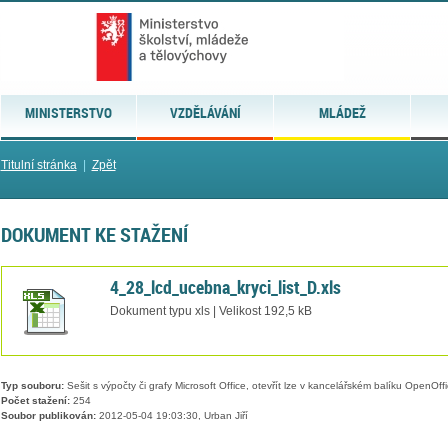
MINISTERSTVO
VZDĚLÁVÁNÍ
MLÁDEŽ
Titulní stránka
|
Zpět
DOKUMENT KE STAŽENÍ
4_28_lcd_ucebna_kryci_list_D.xls
Dokument typu xls | Velikost 192,5 kB
Typ souboru:
Sešit s výpočty či grafy Microsoft Office, otevřít lze v kancelářském balíku OpenOffic
Počet stažení:
254
Soubor publikován:
2012-05-04 19:03:30, Urban Jiří