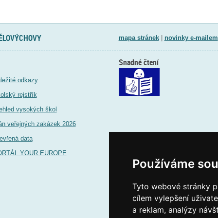
TĚLOVÝCHOVY
mapa stránek
|
novinky e-mailem
Snadné čtení
ležité odkazy
olský rejstřík
ehled vysokých škol
án veřejných zakázek 2026
evřená data
ORTÁL YOUR EUROPE
Používáme sou
Tyto webové stránky po
cílem vylepšení uživat
a reklam, analýzy návš