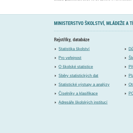
MINISTERSTVO ŠKOLSTVÍ, MLÁDEŽE A 
Rejstříky, databáze
Statistika školství
Dů
Pro veřejnost
Šk
O školské statistice
Př
Sběry statistických dat
Pl
Statistické výstupy a analýzy
Ot
Číselníky a klasifikace
P
Adresáře školských institucí