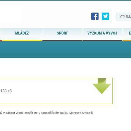
MLÁDEŽ
SPORT
VÝZKUM A VÝVOJ
E
t 183 kB
 v editoru Word, otevřít lze v kancelářském balíku Microsoft Office či