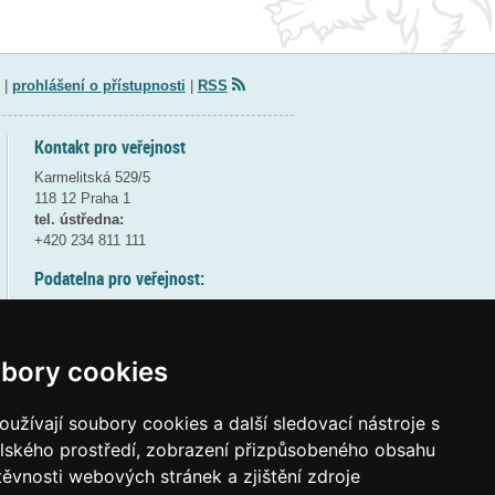
|
prohlášení o přístupnosti
|
RSS
Kontakt pro veřejnost
Karmelitská 529/5
118 12 Praha 1
tel. ústředna:
+420 234 811 111
Podatelna pro veřejnost:
pondělí a středa - 7:30-17:00
úterý a čtvrtek - 7:30-15:30
pátek - 7:30-14:00
bory cookies
8:30 - 9:30 - bezpečnostní přestávka
(více informací
ZDE
)
užívají soubory cookies a další sledovací nástroje s
elského prostředí, zobrazení přizpůsobeného obsahu
Elektronická podatelna:
těvnosti webových stránek a zjištění zdroje
posta@msmt
gov
cz