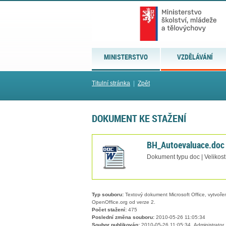
MINISTERSTVO
VZDĚLÁVÁNÍ
Titulní stránka
|
Zpět
DOKUMENT KE STAŽENÍ
BH_Autoevaluace.doc
Dokument typu doc | Velikos
Typ souboru:
Textový dokument Microsoft Office, vytvořený
OpenOffice.org od verze 2.
Počet stažení:
475
Poslední změna souboru:
2010-05-26 11:05:34
Soubor publikován:
2010-05-26 11:05:34, Administrator