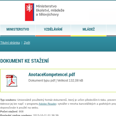
MINISTERSTVO
VZDĚLÁVÁNÍ
MLÁDEŽ
Titulní stránka
|
Zpět
DOKUMENT KE STAŽENÍ
AnotaceKompetenceI.pdf
Dokument typu pdf | Velikost 132,08 kB
Typ souboru:
Univerzálně použitelný formát dokumentů, který je určen především k tisku, prezen
tisknout jej lze např. v programu
Adobe Reader
, vytvářet v mnoha kancelářských a grafických pr
doporučován k použití na webu.
Počet stažení:
908
Poslední změna souboru:
2013-10-11 01:36:39