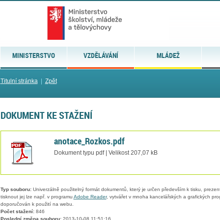
MINISTERSTVO
VZDĚLÁVÁNÍ
MLÁDEŽ
Titulní stránka
|
Zpět
DOKUMENT KE STAŽENÍ
anotace_Rozkos.pdf
Dokument typu pdf | Velikost 207,07 kB
Typ souboru:
Univerzálně použitelný formát dokumentů, který je určen především k tisku, prezen
tisknout jej lze např. v programu
Adobe Reader
, vytvářet v mnoha kancelářských a grafických pr
doporučován k použití na webu.
Počet stažení:
846
Poslední změna souboru:
2013-10-08 11:51:16