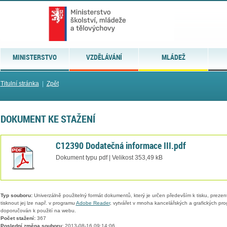
MINISTERSTVO
VZDĚLÁVÁNÍ
MLÁDEŽ
Titulní stránka
|
Zpět
DOKUMENT KE STAŽENÍ
C12390 Dodatečná informace III.pdf
Dokument typu pdf | Velikost 353,49 kB
Typ souboru:
Univerzálně použitelný formát dokumentů, který je určen především k tisku, prezen
tisknout jej lze např. v programu
Adobe Reader
, vytvářet v mnoha kancelářských a grafických pr
doporučován k použití na webu.
Počet stažení:
367
Poslední změna souboru:
2013-08-16 09:14:06