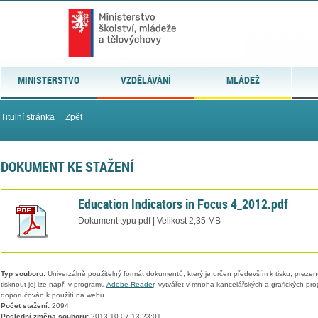
MINISTERSTVO
VZDĚLÁVÁNÍ
MLÁDEŽ
Titulní stránka
|
Zpět
DOKUMENT KE STAŽENÍ
Education Indicators in Focus 4_2012.pdf
Dokument typu pdf | Velikost 2,35 MB
Typ souboru:
Univerzálně použitelný formát dokumentů, který je určen především k tisku, prezen
tisknout jej lze např. v programu
Adobe Reader
, vytvářet v mnoha kancelářských a grafických pr
doporučován k použití na webu.
Počet stažení:
2094
Poslední změna souboru:
2013-10-07 13:23:01