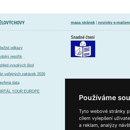
TĚLOVÝCHOVY
mapa stránek
|
novinky e-mailem
Snadné čtení
ležité odkazy
olský rejstřík
ehled vysokých škol
án veřejných zakázek 2026
evřená data
ORTÁL YOUR EUROPE
Používáme sou
Tyto webové stránky po
cílem vylepšení uživat
a reklam, analýzy návš