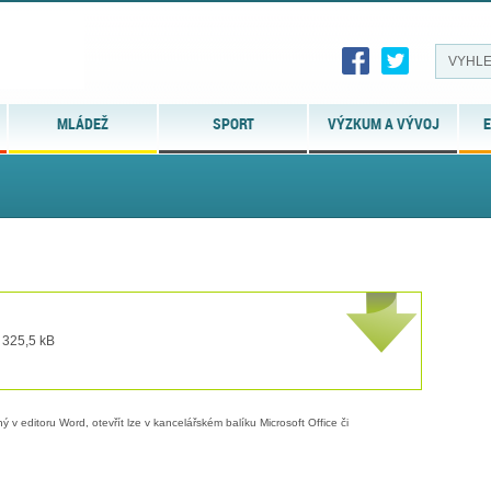
MLÁDEŽ
SPORT
VÝZKUM A VÝVOJ
E
 325,5 kB
 v editoru Word, otevřít lze v kancelářském balíku Microsoft Office či