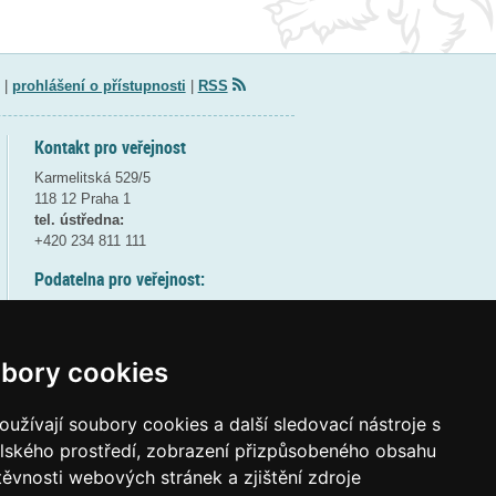
|
prohlášení o přístupnosti
|
RSS
Kontakt pro veřejnost
Karmelitská 529/5
118 12 Praha 1
tel. ústředna:
+420 234 811 111
Podatelna pro veřejnost:
pondělí a středa - 7:30-17:00
úterý a čtvrtek - 7:30-15:30
pátek - 7:30-14:00
bory cookies
8:30 - 9:30 - bezpečnostní přestávka
(více informací
ZDE
)
užívají soubory cookies a další sledovací nástroje s
elského prostředí, zobrazení přizpůsobeného obsahu
Elektronická podatelna:
těvnosti webových stránek a zjištění zdroje
posta@msmt
gov
cz