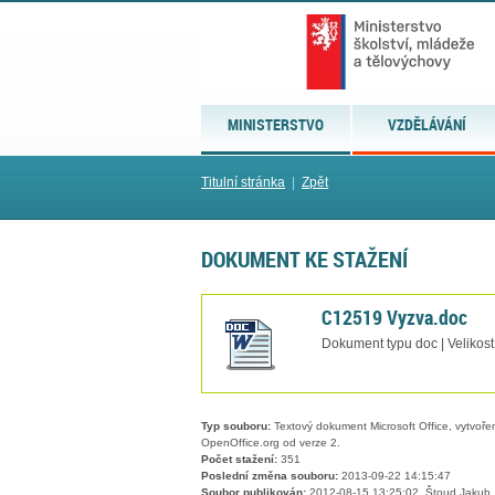
MINISTERSTVO
VZDĚLÁVÁNÍ
Titulní stránka
|
Zpět
DOKUMENT KE STAŽENÍ
C12519 Vyzva.doc
Dokument typu doc | Velikost
Typ souboru:
Textový dokument Microsoft Office, vytvořený
OpenOffice.org od verze 2.
Počet stažení:
351
Poslední změna souboru:
2013-09-22 14:15:47
Soubor publikován:
2012-08-15 13:25:02, Štoud Jakub