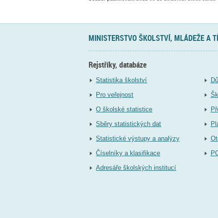
MINISTERSTVO ŠKOLSTVÍ, MLÁDEŽE A 
Rejstříky, databáze
Statistika školství
Dů
Pro veřejnost
Šk
O školské statistice
Př
Sběry statistických dat
Pl
Statistické výstupy a analýzy
Ot
Číselníky a klasifikace
P
Adresáře školských institucí