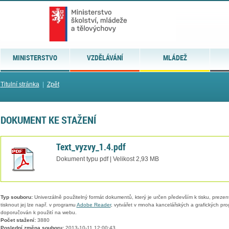
MINISTERSTVO
VZDĚLÁVÁNÍ
MLÁDEŽ
Titulní stránka
|
Zpět
DOKUMENT KE STAŽENÍ
Text_vyzvy_1.4.pdf
Dokument typu pdf | Velikost 2,93 MB
Typ souboru:
Univerzálně použitelný formát dokumentů, který je určen především k tisku, prezen
tisknout jej lze např. v programu
Adobe Reader
, vytvářet v mnoha kancelářských a grafických pr
doporučován k použití na webu.
Počet stažení:
3880
Poslední změna souboru:
2013-10-11 12:00:43