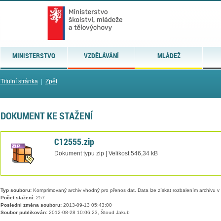
MINISTERSTVO
VZDĚLÁVÁNÍ
MLÁDEŽ
Titulní stránka
|
Zpět
DOKUMENT KE STAŽENÍ
C12555.zip
Dokument typu zip | Velikost 546,34 kB
Typ souboru:
Komprimovaný archiv vhodný pro přenos dat. Data lze získat rozbalením archivu 
Počet stažení:
257
Poslední změna souboru:
2013-09-13 05:43:00
Soubor publikován:
2012-08-28 10:06:23, Štoud Jakub