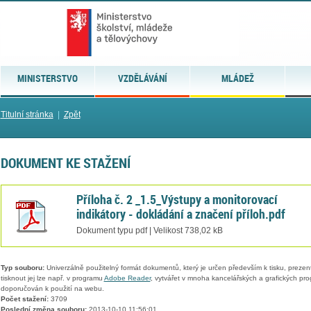
MINISTERSTVO
VZDĚLÁVÁNÍ
MLÁDEŽ
Titulní stránka
|
Zpět
DOKUMENT KE STAŽENÍ
Příloha č. 2 _1.5_Výstupy a monitorovací
indikátory - dokládání a značení příloh.pdf
Dokument typu pdf | Velikost 738,02 kB
Typ souboru:
Univerzálně použitelný formát dokumentů, který je určen především k tisku, prezen
tisknout jej lze např. v programu
Adobe Reader
, vytvářet v mnoha kancelářských a grafických pr
doporučován k použití na webu.
Počet stažení:
3709
Poslední změna souboru:
2013-10-10 11:56:01