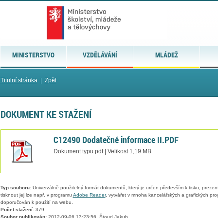
MINISTERSTVO
VZDĚLÁVÁNÍ
MLÁDEŽ
Titulní stránka
|
Zpět
DOKUMENT KE STAŽENÍ
C12490 Dodatečné informace II.PDF
Dokument typu pdf | Velikost 1,19 MB
Typ souboru:
Univerzálně použitelný formát dokumentů, který je určen především k tisku, prezen
tisknout jej lze např. v programu
Adobe Reader
, vytvářet v mnoha kancelářských a grafických pr
doporučován k použití na webu.
Počet stažení:
379
Soubor publikován:
2012-09-06 13:23:56, Štoud Jakub