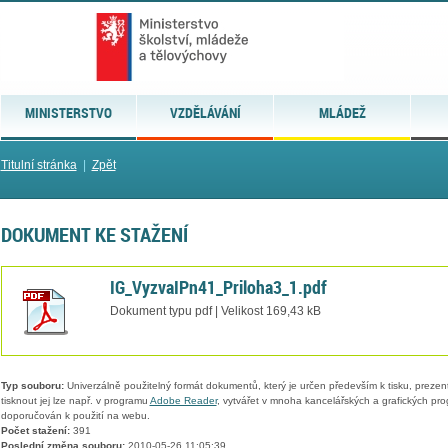
MINISTERSTVO
VZDĚLÁVÁNÍ
MLÁDEŽ
Titulní stránka
|
Zpět
DOKUMENT KE STAŽENÍ
IG_VyzvaIPn41_Priloha3_1.pdf
Dokument typu pdf | Velikost 169,43 kB
Typ souboru:
Univerzálně použitelný formát dokumentů, který je určen především k tisku, prezen
tisknout jej lze např. v programu
Adobe Reader
, vytvářet v mnoha kancelářských a grafických pr
doporučován k použití na webu.
Počet stažení:
391
Poslední změna souboru:
2010-05-26 11:05:39