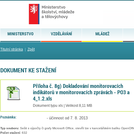
MINISTERSTVO
VZDĚLÁVÁNÍ
MLÁDEŽ
Titulní stránka
|
Zpět
DOKUMENT KE STAŽENÍ
Příloha č. 8g) Dokladování monitorovacích
indikátorů v monitorovacích zprávách - PO3 a
4_1.2.xls
Dokument typu xls | Velikost 8,11 MB
Poznámka:
- účinnost od 7. 8. 2013
Typ souboru:
Sešit s výpočty či grafy Microsoft Office, otevřít lze v kancelářském balíku OpenOffic
Počet stažení:
632