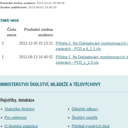
Poslední změna souboru:
2013-10-11 10:08:18
Soubor publikován:
2013-08-02 14:40:20
Starší verze:
Číslo
Poslední změna
verze
souboru
2
2012-12-20 15:13:21
Příloha č. 8g) Dokladování monitorovacích 
zprávách - PO3 a 4_1.1.xls
1
2012-09-13 10:40:52
Příloha č. 8g Dokladování monitorovacích i
zprávách - PO3_v_1.0.xls
MINISTERSTVO ŠKOLSTVÍ, MLÁDEŽE A TĚLOVÝCHOVY
Rejstříky, databáze
Statistika školství
Důležité odkazy
Pro veřejnost
Školský rejstřík
O školské statistice
Přehled vysokých škol