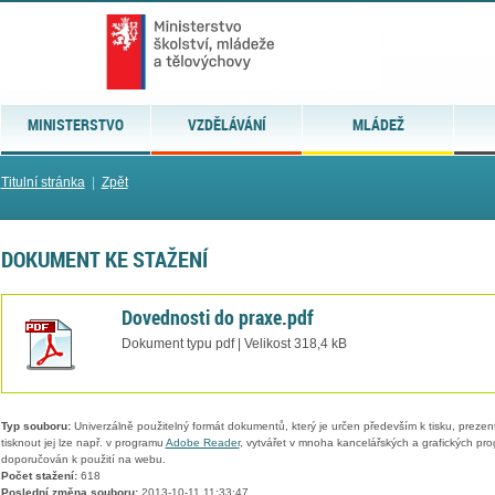
MINISTERSTVO
VZDĚLÁVÁNÍ
MLÁDEŽ
Titulní stránka
|
Zpět
DOKUMENT KE STAŽENÍ
Dovednosti do praxe.pdf
Dokument typu pdf | Velikost 318,4 kB
Typ souboru:
Univerzálně použitelný formát dokumentů, který je určen především k tisku, prezen
tisknout jej lze např. v programu
Adobe Reader
, vytvářet v mnoha kancelářských a grafických pr
doporučován k použití na webu.
Počet stažení:
618
Poslední změna souboru:
2013-10-11 11:33:47